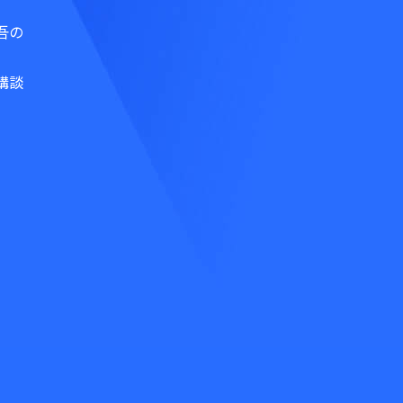
吾の
講談