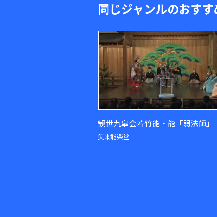
同じジャンルのおすす
観世九皐会若竹能・能「弱法師」
矢来能楽堂