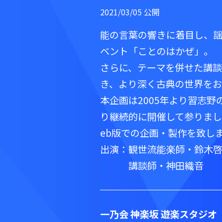
2021/03/05 公開
能の言葉の響きに着目し、
ベント「ことのはかぜ」。
さらに、テーマを併せた講談
き、より深く古典の世界をお
本企画は2005年より習志野
り継続的に開催して参りまし
eb版での企画・製作を致し
出演：観世流能楽師・鈴木
講談師・神田織音
一乃会 神楽坂 遊楽スタジオ