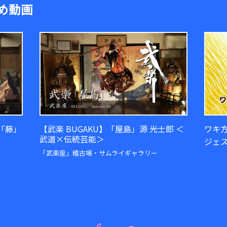
め動画
「藤」
【武楽 BUGAKU】「屋島」源 光士郎 ＜
ワキ
武道×伝統芸能＞
ジェ
「武楽座」稽古場・サムライギャラリー