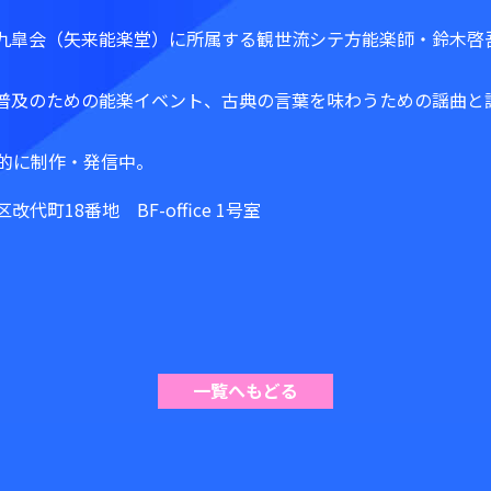
九皐会（矢来能楽堂）に所属する観世流シテ方能楽師・鈴木啓
普及のための能楽イベント、古典の言葉を味わうための謡曲と
。
極的に制作・発信中。
区改代町18番地 BF-office 1号室
一覧へもどる