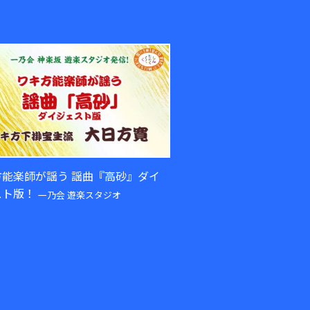
方能楽師が謡う 謡曲『高砂』ダイ
スト版！
一乃会 遊楽スタジオ