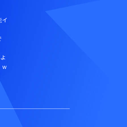
能イ
で
年よ
、w