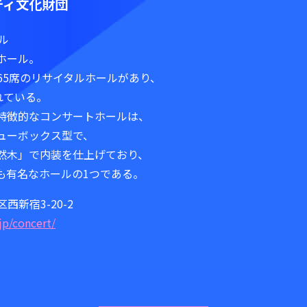
ティ文化財団
ル
ホール。
265席のリサイタルホールがあり、
れている。
特徴的なコンサートホールは、
ューボックス型で、
然木」で内装を仕上げており、
も有名なホールの1つである。
区西新宿3-20-2
jp/concert/