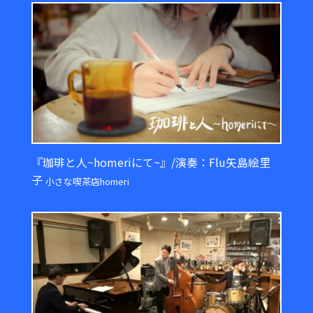
『珈琲と人~homeriにて~』/演奏：Flu矢島絵里
子
小さな喫茶店homeri