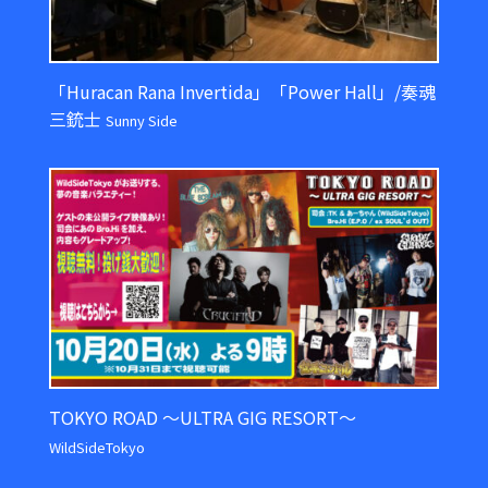
「Huracan Rana Invertida」「Power Hall」/奏魂
三銃士
Sunny Side
TOKYO ROAD ～ULTRA GIG RESORT～
WildSideTokyo