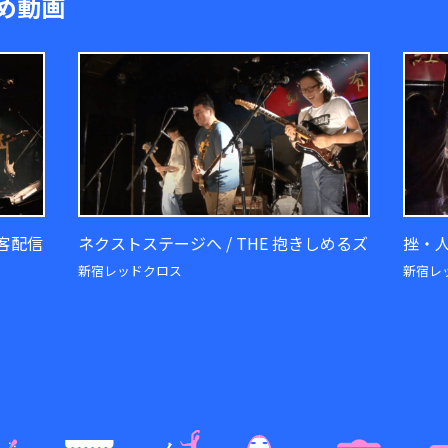
め動画
観客配信
ネクストステージへ / THE 抱きしめるズ
挫・人
新宿レッドクロス
新宿レ