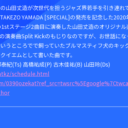
者の山田丈造が次世代を担うジャズ界若手を引き連れ
ZO YAMADA [SPECIAL]の発売を記念した2020
の1stステージ2曲目に演奏した山田丈造のオリジナル
演奏曲Split Kickのもじりなのですが、お世話にな
というところでで飼っていたブルマスティフ犬のキッ
クイエムとして書いた曲です。
紀(Ts) 高橋祐成(P) 古木佳祐(B) 山田玲(Ds)
atkz/schedule.html
.com/0390ozekat?ref_src=twsrc%5Egoogle%7Ctwc
hor