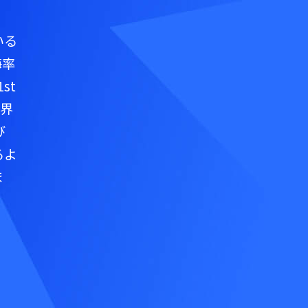
いる
海率
st
世界
び
るよ
ま