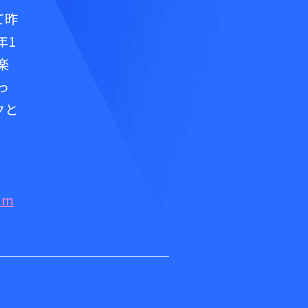
て昨
年1
楽
っ
クと
am