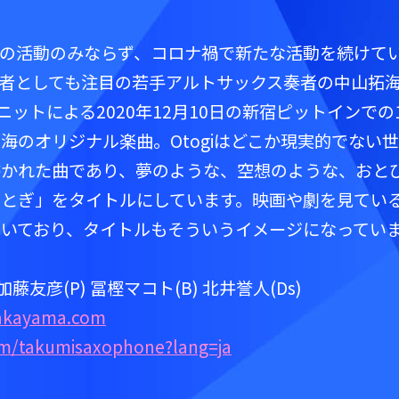
の活動のみならず、コロナ禍で新たな活動を続けて
KYO]主宰者としても注目の若手アルトサックス奏者の中山拓
ユニットによる2020年12月10日の新宿ピットインでの1
海のオリジナル楽曲。Otogiはどこか現実的でない
書かれた曲であり、夢のような、空想のような、おと
とぎ」をタイトルにしています。映画や劇を見てい
いており、タイトルもそういうイメージになってい
 加藤友彦(P) 冨樫マコト(B) 北井誉人(Ds)
nakayama.com
com/takumisaxophone?lang=ja