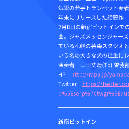
気鋭の若手トランペット奏
年末にリリースした話題作 TAKE
2月8日の新宿ピットインで
曲。ジャズメッセンジャーズの
ている札幌の芸森スタジオ
いう名の大きな犬の往生にレ
演奏者 山田丈造(Tp) 曽我部泰
HP
http://rapa.jp/yamad
Twitter
https://twitter
p%5Eserp%7Ctwgr%5Eaut
新宿ピットイン