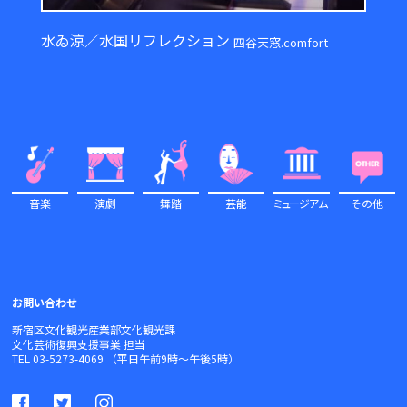
水ゐ涼／水国リフレクション
四谷天窓.comfort
音楽
演劇
舞踏
芸能
ミュ
ージアム
その他
お問い合わせ
新宿区文化観光産業部文化観光課
文化芸術復興支援事業 担当
TEL 03-5273-4069 （平日午前9時～午後5時）