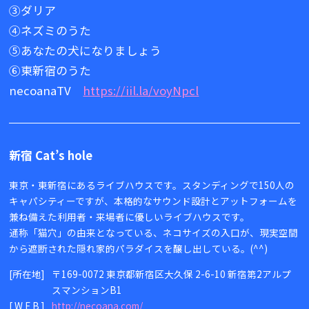
③ダリア
④ネズミのうた
⑤あなたの犬になりましょう
⑥東新宿のうた
necoanaTV
https://iil.la/voyNpcl
新宿 Cat’s hole
東京・東新宿にあるライブハウスです。スタンディングで150人の
キャパシティーですが、本格的なサウンド設計とアットフォームを
兼ね備えた利用者・来場者に優しいライブハウスです。
通称「猫穴」の由来となっている、ネコサイズの入口が、現実空間
から遮断された隠れ家的パラダイスを醸し出している。(^^)
[所在地]
〒169-0072 東京都新宿区大久保 2-6-10 新宿第2アルプ
スマンションB1
[WEB]
http://necoana.com/