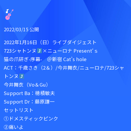
2022/03/15 公開
2022年1月16日（日）ライブダイジェスト
723シャトンヌ
×ニューロナ Present‘ｓ
猫の爪研ぎ-序幕- ＠新宿 Cat’s hole
ACT：千歳さき（2＆）/今井舞衣/ニューロナ/723シャ
トンヌ
今井舞衣（Vo＆Gu）
Support Ba：穂積敏夫
Support Dr：藤原謙一
セットリスト
①ドメスティックピンク
②痛いよ