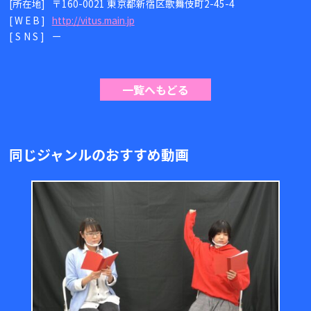
[所在地]
〒160-0021 東京都新宿区歌舞伎町2-45-4
[WEB]
http://vitus.main.jp
[SNS]
ー
一覧へもどる
同じジャンルのおすすめ動画