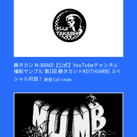
藤タカシ M-BAND【公式】YouTubeチャンネル
撮影サンプル 第1回 藤タカシ×KEITH(ARB) スぺ
シャル対談！
新宿 Cat’s hole