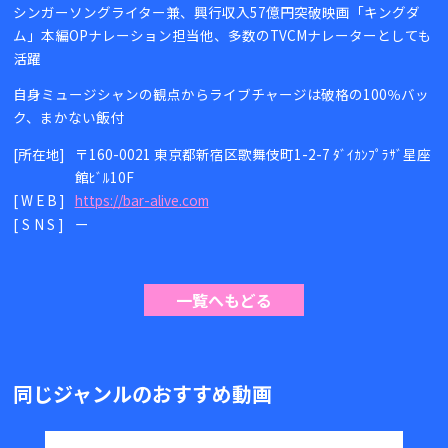
シンガーソングライター兼、興行収入57億円突破映画「キングダ
ム」本編OPナレーション担当他、多数のTVCMナレーターとしても
活躍
自身ミュージシャンの観点からライブチャージは破格の100％バッ
ク、まかない飯付
[所在地]
〒160-0021 東京都新宿区歌舞伎町1-2-7 ﾀﾞｲｶﾝﾌﾟﾗｻﾞ星座
館ﾋﾞﾙ10F
[WEB]
https://bar-alive.com
[SNS]
ー
一覧へもどる
同じジャンルのおすすめ動画